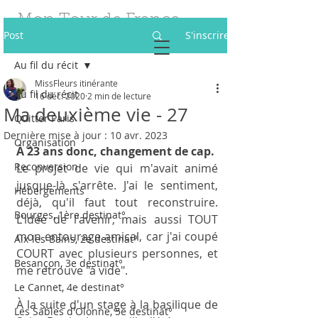
Mon Tour de France
Post
S'inscrire
des Fleurs
Au fil du récit
Être fleuriste itinérante à 40 ans
MissFleurs itinérante
Au fil du récit
16 déc. 2020
2 min de lecture
Ma deuxième vie - 27
Quitter Paris
Dernière mise à jour :
10 avr. 2023
Organisation
À 23 ans donc, changement de cap. 
Reconversion
Le projet de vie qui m'avait animé 
jusque-là s'arrête. J'ai le sentiment, 
Hébergements
déjà, qu'il faut tout reconstruire. 
Bourges, 1ère destinat°
L'idée de l'avenir, mais aussi TOUT 
mon entourage amical, car j'ai coupé 
Aix-les-Bains, 2e destinat°
COURT avec plusieurs personnes, et 
Besançon, 3e destinat°
me retrouve "à vide". 
Le Cannet, 4e destinat°
À la suite d'un stage à la basilique de 
Les Sables d'Olonne, 5e destinat°