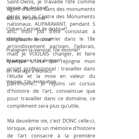
Saint-Denis, je travaille l'été comme 
Vernon, 6e destinat°
agent d'accueil dans des monuments 
gérés par le Centre des Monuments 
Mâcon, 7e destinat°
nationaux. AUPARAVANT, pendant 5 
Clohars-Carnoët, 8e destinat°
ans, mon job d'été consistait à 
distribuer le courrier dans le 18e 
Mérignac, 9e destinat°
arrondissement parisien. J'adorais, 
Pralognan-la-Vanoise, 10e destinat°
mais je VOULAIS changer, et faire 
Beaurepaire, 11e destinat°
quelque chose qui rejoigne mon 
projet professionnel : travailler dans 
Un mariage à Monaco
l'étude et la mise en valeur du 
Vierzon, 12e destination
patrimoine... Je rejoins un cursus 
d'histoire de l'art, convaincue que 
pour travailler dans ce domaine, ce 
complément sera plus qu'utile.  
Ma deuxième vie, c'est DONC celle-ci, 
lorsque, après un mémoire d'histoire 
de l'art consacré à la première 