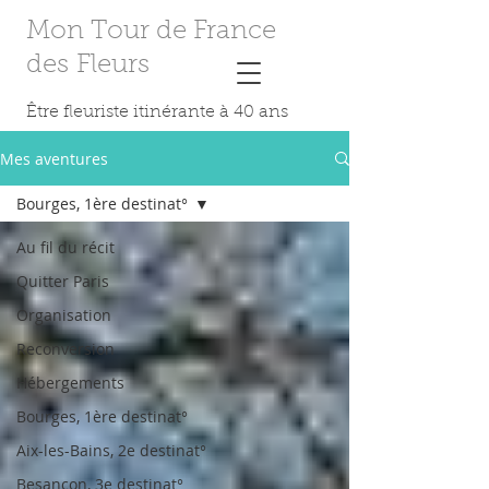
Mon Tour de France
des Fleurs
Être fleuriste itinérante à 40 ans
Mes aventures
Bourges, 1ère destinat°
Au fil du récit
Quitter Paris
Organisation
Reconversion
Hébergements
Bourges, 1ère destinat°
Aix-les-Bains, 2e destinat°
Besançon, 3e destinat°