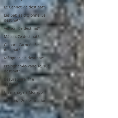
Le Cannet, 4e destinat°
Les Sables d'Olonne, 5e
destinat°
Vernon, 6e destinat°
Mâcon, 7e destinat°
Clohars-Carnoët, 8e
destinat°
Mérignac, 9e destinat°
Pralognan-la-Vanoise, 10e
destinat°
Beaurepaire, 11e
destinat°
Un mariage à Monaco
Vierzon, 12e destination