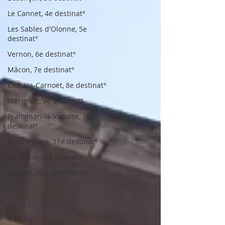
Le Cannet, 4e destinat°
Les Sables d'Olonne, 5e
destinat°
Vernon, 6e destinat°
Mâcon, 7e destinat°
Clohars-Carnoët, 8e destinat°
Mérignac, 9e destinat°
Pralognan-la-Vanoise, 10e
destinat°
Beaurepaire, 11e destinat°
Un mariage à Monaco
Vierzon, 12e destination