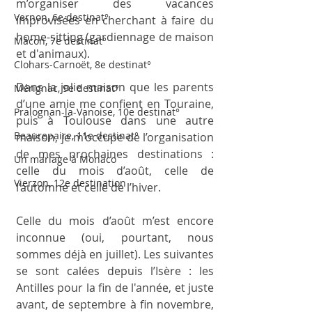
m’organiser des vacances 
Vernon, 6e destinat°
improvisées en cherchant à faire du 
home-sitting (gardiennage de maison 
Mâcon, 7e destinat°
et d'animaux). 
Clohars-Carnoët, 8e destinat°
Dans la jolie maison que les parents 
Mérignac, 9e destinat°
d’une amie me confient en Touraine, 
Pralognan-la-Vanoise, 10e destinat°
puis à Toulouse dans une autre 
Beaurepaire, 11e destinat°
maison, je m’occupe de l’organisation 
de mes prochaines destinations : 
Un mariage à Monaco
celle du mois d’août, celle de 
Vierzon, 12e destination
l’automne et celle de l’hiver. 
Celle du mois d’août m’est encore 
inconnue (oui, pourtant, nous 
sommes déjà en juillet). Les suivantes 
se sont calées depuis l’Isère : les 
Antilles pour la fin de l'année, et juste 
avant, de septembre à fin novembre, 