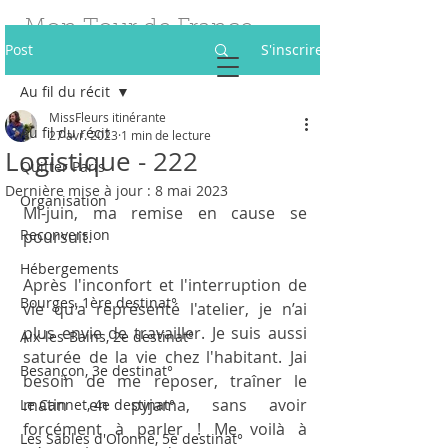
Mon Tour de France
Post
S'inscrire
des Fleurs
Au fil du récit
Être fleuriste itinérante à 40 ans
MissFleurs itinérante
Au fil du récit
27 avr. 2023
1 min de lecture
Logistique - 222
Quitter Paris
Dernière mise à jour :
8 mai 2023
Organisation
Mi-juin, ma remise en cause se 
Reconversion
poursuit. 
Hébergements
Après l'inconfort et l'interruption de 
Bourges, 1ère destinat°
vie qu'a représenté l'atelier, je n’ai 
plus envie de travailler. Je suis aussi 
Aix-les-Bains, 2e destinat°
saturée de la vie chez l'habitant. Jai 
Besançon, 3e destinat°
besoin de me reposer, traîner le 
matin en pyjama, sans avoir 
Le Cannet, 4e destinat°
forcément à parler ! Me voilà à 
Les Sables d'Olonne, 5e destinat°