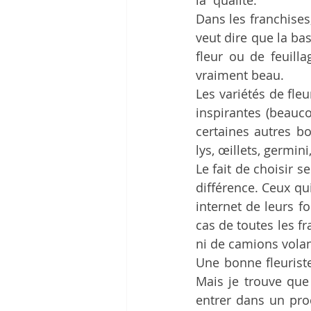
la  qualité. 
Mâcon, 7e destinat°
Clohars-Car
Dans les franchises, 
veut dire que la ba
fleur ou de feuilla
Pralognan-la-Vanoise, 10e destinat°
vraiment beau. 
Les variétés de fleu
inspirantes (beauco
Vierzon, 12e destination
certaines autres bo
lys, œillets, germini
Le fait de choisir se
différence. Ceux qu
internet de leurs f
cas de toutes les f
ni de camions volan
Une bonne fleuriste
Mais je trouve que
entrer dans un proc