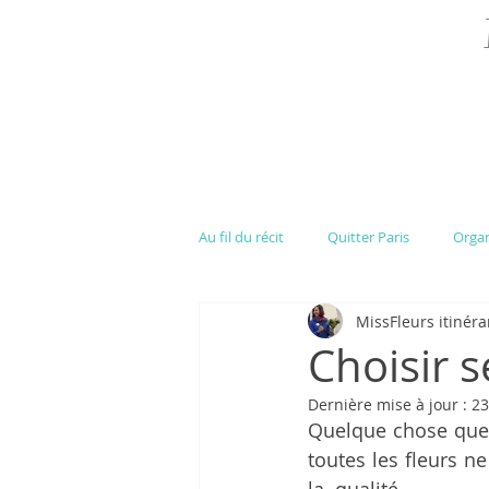
Au fil du récit
Quitter Paris
Organ
MissFleurs itinéra
Bourges, 1ère destinat°
Aix-les-
Choisir s
Dernière mise à jour :
23
Le Cannet, 4e destinat°
Les Sabl
Quelque chose que j
toutes les fleurs ne