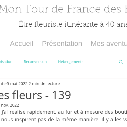
Mon Tour de France
des 
Être fleuriste itinérante à 40 an
Accueil
Présentation
Mes aventu
isation
Reconversion
Hébergements
nte
5 mai 2022
2 min de lecture
Bains, 2e destinat°
Besançon, 3e destinat°
es fleurs - 139
 nov. 2022
es d'Olonne, 5e destinat°
Vernon, 6e destinat°
’ai réalisé rapidement, au fur et à mesure des boutiq
 nous inspirent pas de la même manière. Il y a les vari