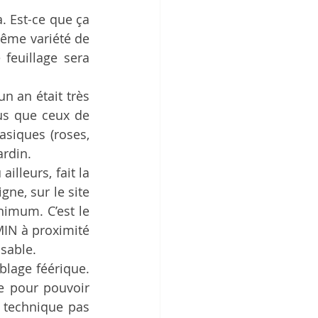
a. Est-ce que ça 
ême variété de 
feuillage sera 
n an était très 
us que ceux de 
siques (roses, 
ardin. 
illeurs, fait la 
e, sur le site 
imum. C’est le 
IN à proximité 
sable. 
lage féérique. 
e pour pouvoir 
 technique pas 