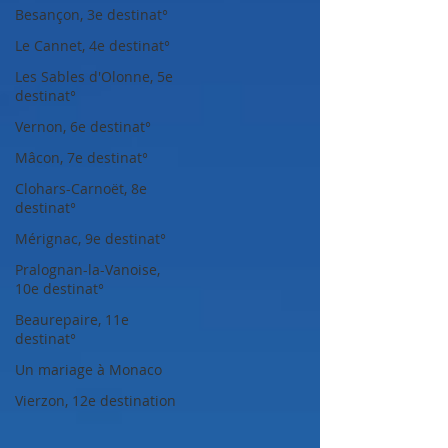
Besançon, 3e destinat°
Le Cannet, 4e destinat°
Les Sables d'Olonne, 5e
destinat°
Vernon, 6e destinat°
Mâcon, 7e destinat°
Clohars-Carnoët, 8e
destinat°
Mérignac, 9e destinat°
Pralognan-la-Vanoise,
10e destinat°
Beaurepaire, 11e
destinat°
Un mariage à Monaco
Vierzon, 12e destination