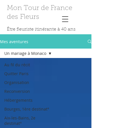
Mon Tour de France
des Fleurs
Être fleuriste itinérante à 40 ans
Mes aventures
Un mariage à Monaco
Au fil du récit
Quitter Paris
Organisation
Reconversion
Hébergements
Bourges, 1ère destinat°
Aix-les-Bains, 2e
destinat°