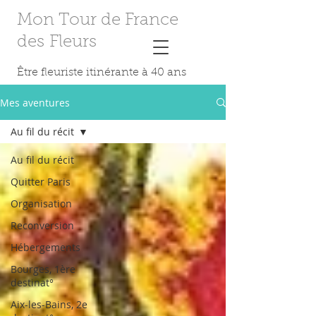
Mon Tour de France
des Fleurs
Être fleuriste itinérante à 40 ans
Mes aventures
Au fil du récit
Au fil du récit
Quitter Paris
Organisation
Reconversion
Hébergements
Bourges, 1ère
destinat°
Aix-les-Bains, 2e