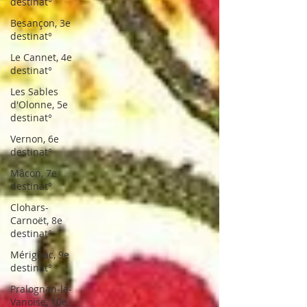
destinat°
Besançon, 3e
destinat°
Le Cannet, 4e
destinat°
Les Sables
d'Olonne, 5e
destinat°
Vernon, 6e
destinat°
Mâcon, 7e
destinat°
Clohars-
Carnoët, 8e
destinat°
Mérignac, 9e
destinat°
Pralognan-la-
Vanoise, 10e