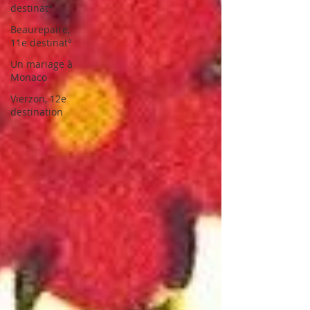
destinat°
Beaurepaire,
11e destinat°
Un mariage à
Monaco
Vierzon, 12e
destination