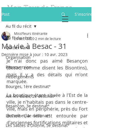
Mon Tour de France
Post
S'inscrire
des Fleurs
Au fil du récit
Être fleuriste itinérante à 40 ans
MissFleurs itinérante
Au fil du récit
26 déc. 2020
2 min de lecture
Ma vie à Besac - 31
Quitter Paris
Dernière mise à jour :
10 avr. 2023
Organisation
Je n'ai donc pas aimé Besançon 
Reconversion
(Besac, comme disent les Bisontins), 
mais il y a des détails qui m'ont 
Hébergements
marquée. 
Bourges, 1ère destinat°
La boutique étant située à l'Est de la 
Aix-les-Bains, 2e destinat°
ville, je n'habitais pas dans le centre-
Besançon, 3e destinat°
ville, mais en périphérie, près du Fort 
Benoît (la ville est entourée par 
Le Cannet, 4e destinat°
d'anciennes fortifications militaires et 
Les Sables d'Olonne, 5e destinat°