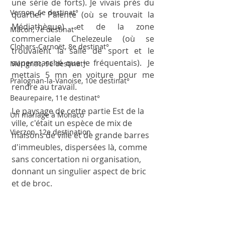
une série de forts). Je vivais près du 
Vernon, 6e destinat°
quartier Palente (où se trouvait la 
Médiathèque) et de la zone 
Mâcon, 7e destinat°
commerciale Chelezeule (où se 
Clohars-Carnoët, 8e destinat°
trouvaient la salle de sport et le 
supermarché que je fréquentais).  Je 
Mérignac, 9e destinat°
mettais 5 mn en voiture pour me 
Pralognan-la-Vanoise, 10e destinat°
rendre au travail. 
Beaurepaire, 11e destinat°
Le paysage de cette partie Est de la 
Un mariage à Monaco
ville, c'était un espèce de mix de 
Vierzon, 12e destination
maisons de ville et de grande barres 
d'immeubles, dispersées là, comme 
sans concertation ni organisation, 
donnant un singulier aspect de bric 
et de broc. 