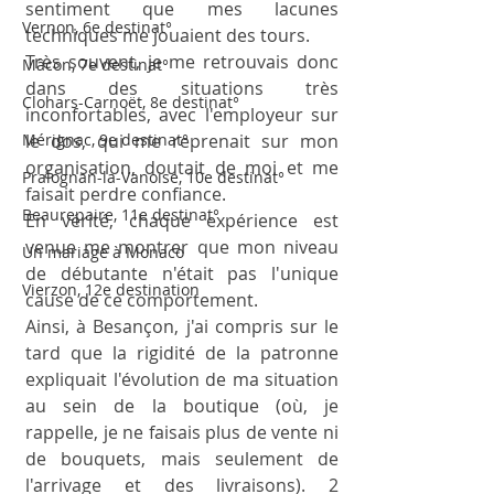
sentiment que mes lacunes 
Vernon, 6e destinat°
techniques me jouaient des tours. 
Très souvent, je me retrouvais donc 
Mâcon, 7e destinat°
dans des situations très 
Clohars-Carnoët, 8e destinat°
inconfortables, avec l'employeur sur 
Mérignac, 9e destinat°
le dos, qui me reprenait sur mon 
organisation, doutait de moi et me 
Pralognan-la-Vanoise, 10e destinat°
faisait perdre confiance. 
Beaurepaire, 11e destinat°
En vérité, chaque expérience est 
venue me montrer que mon niveau 
Un mariage à Monaco
de débutante n'était pas l'unique 
Vierzon, 12e destination
cause de ce comportement. 
Ainsi, à Besançon, j'ai compris sur le 
tard que la rigidité de la patronne 
expliquait l'évolution de ma situation 
au sein de la boutique (où, je 
rappelle, je ne faisais plus de vente ni 
de bouquets, mais seulement de 
l'arrivage et des livraisons). 2 