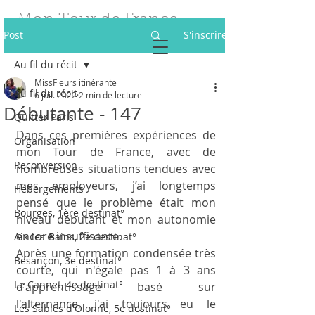
Mon Tour de France
Post
S'inscrire
des Fleurs
Au fil du récit
Être fleuriste itinérante à 40 ans
MissFleurs itinérante
Au fil du récit
6 juil. 2022
2 min de lecture
Débutante - 147
Quitter Paris
Dans ces premières expériences de 
Organisation
mon Tour de France, avec de 
Reconversion
nombreuses situations tendues avec 
mes employeurs, j’ai longtemps 
Hébergements
pensé que le problème était mon 
Bourges, 1ère destinat°
niveau débutant et mon autonomie 
encore insuffisante. 
Aix-les-Bains, 2e destinat°
Après une formation condensée très 
Besançon, 3e destinat°
courte, qui n'égale pas 1 à 3 ans 
Le Cannet, 4e destinat°
d'apprentissage basé sur 
l'alternance, j'ai toujours eu le 
Les Sables d'Olonne, 5e destinat°